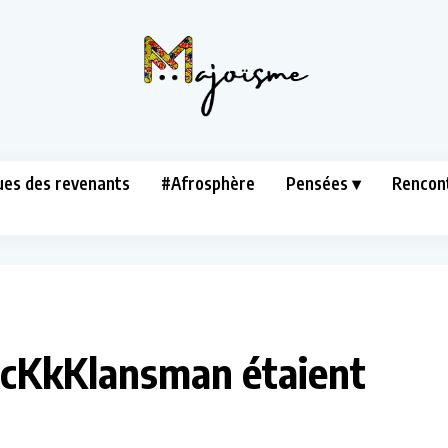
ues des revenants
#Afrosphère
Pensées ▾
Rencon
lacKkKlansman étaient