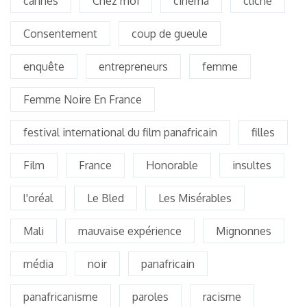
cannes
Chez moi
cinema
cliché
Consentement
coup de gueule
enquête
entrepreneurs
femme
Femme Noire En France
festival international du film panafricain
filles
Film
France
Honorable
insultes
l'oréal
Le Bled
Les Misérables
Mali
mauvaise expérience
Mignonnes
média
noir
panafricain
panafricanisme
paroles
racisme