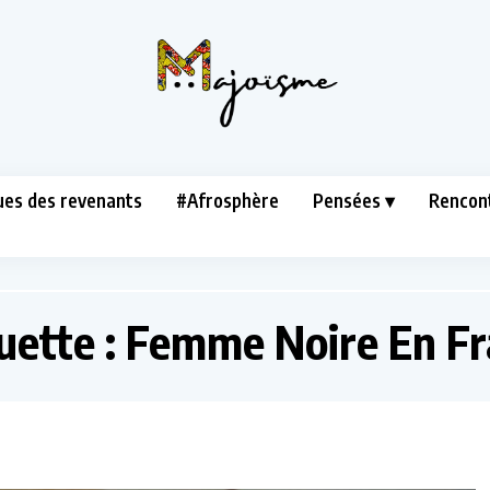
ues des revenants
#Afrosphère
Pensées ▾
Rencon
uette :
Femme Noire En Fr