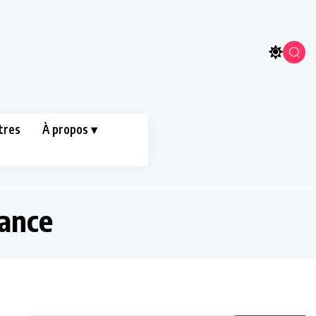
tres
À propos ▾
ance