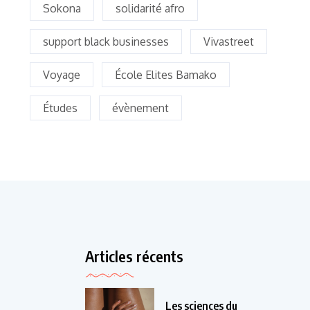
Sokona
solidarité afro
support black businesses
Vivastreet
Voyage
École Elites Bamako
Études
évènement
Articles récents
Les sciences du