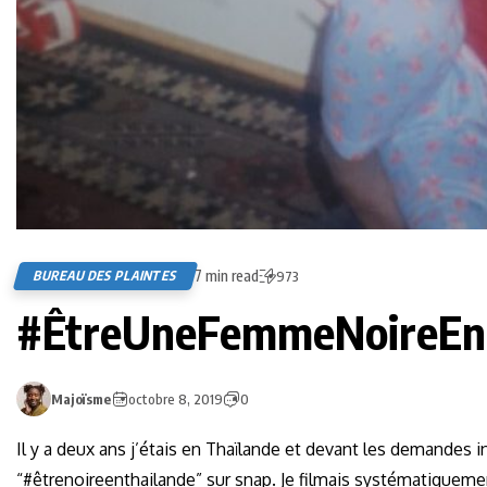
7 min read
BUREAU DES PLAINTES
973
#ÊtreUneFemmeNoireEn
Majoïsme
octobre 8, 2019
0
Il y a deux ans j’étais en Thaïlande et devant les demandes 
“#êtrenoireenthailande” sur snap. Je filmais systématiquemen